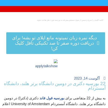
پرش
به
محتوا
دیگه نمره زبان نمیتونه مانع اپلای تو بشه! برای
دریافت دوره صفر تا صد تکنیکی تافل کلیک
کن!
آگوست 14, 2023
22 بورسیه دکتری در دومین دانشگاه برتر هلند، دانشگاه
آمستردام
به بیش از 22 متقاضی برای
بورسیه فول فاند
دکتری (دکترا) در دومین
دانشگاه برتر هلند، دانشگاه آمستردام University of Amsterdam اعلام