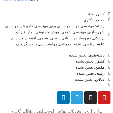
کشور: هلند
مقطع: دکتری
رشته: مهندسی مواد, مهندسی برق, مهندسی کامپیوتر, مهندسی
شهرسازی, مهندسی شیمی, هوش مصنوعی, آمار, فیزیک,
پزشکی, نوروساینس, بینایی سنجی, شیمی, اقتصاد, مدیریت,
علوم سیاسی, علوم اجتماعی, روانشناسی, تاریخ, گرافیک
دسته‌بندی:
تعیین نشده
کشور:
تعیین نشده
مقطع:
تعیین نشده
رشته:
تعیین نشده
ددلاین:
تعیین نشده
ما را در شبکه های اجتماعی فالو کنید