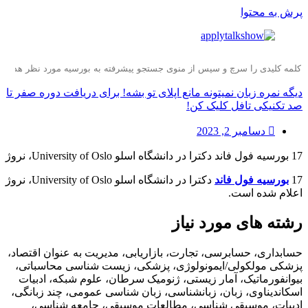
پرش به محتوا
دیگه نمره زبان نمیتونه مانع اپلای تو بشه! برای دریافت دوره صفر تا
صد تکنیکی تافل کلیک کن!
دسامبر 2, 2023
17 بورسیه فول فاند دکترا در دانشگاه اسلو University of Oslo، نروژ
17
بورسیه فول فاند
دکترا در دانشگاه اسلو University of Oslo، نروژ
اعلام شده است.
رشته های مورد نیاز
حسابداری، حسابرسی، تجارت، بازاریابی، مدیریت به عنوان اقتصاد،
پزشکی مولکولی/ایمونولوژی، پزشکی، زیست شناسی محاسباتی،
بیوانفورماتیک، آمار زیستی، ژنومیک سرطان، علوم شبکه، ادبیات
اسکاندیناوی، زبان، زبانشناسی، زبان شناسی عمومی، چند زبانگی،
ادبیات، موسیقی شناسی، مطالعات موسیقی، جامعه شناسی،