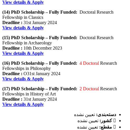
View details & Apply
(14) PhD Scholarship – Fully Funded:
Doctoral Research
Fellowship in Classics
Deadline :
31st January 2024
View details & Apply
(15) PhD Scholarship – Fully Funded:
Doctoral Research
Fellowship in Archaeology
Deadline :
10th December 2023
View details & Apply
(16) PhD Scholarship – Fully Funded:
4 Doctoral
Research
Fellowships in Philosophy
Deadline :
O31st January 2024
View details & Apply
(17) PhD Scholarship – Fully Funded:
2 Doctoral
Research
Fellowships in History of Art
Deadline :
31st January 2024
View details & Apply
دسته‌بندی:
تعیین نشده
کشور:
تعیین نشده
مقطع:
تعیین نشده