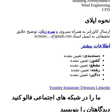
Building Aerodynamics
Wind Engineering
CFD
نحوه اپلای
ارسال کاورلتر به همراه سی‌وی و
نمره زبان
، توضیح علایق
تحقیقاتی به ایمیل استاد m.bruec…@gmail.com
اطلاعات بیشتر
دسته‌بندی:
تعیین نشده
کشور:
تعیین نشده
مقطع:
تعیین نشده
رشته:
تعیین نشده
ددلاین:
تعیین نشده
Youtube
Instagram
Telegram
Linkedin
ما را در شبکه های اجتماعی فالو کنید
دیدگاهتان را بنویسید