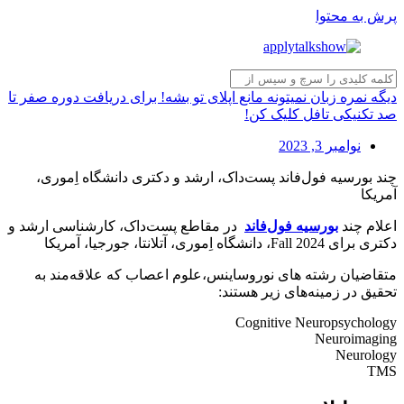
پرش به محتوا
دیگه نمره زبان نمیتونه مانع اپلای تو بشه! برای دریافت دوره صفر تا
صد تکنیکی تافل کلیک کن!
نوامبر 3, 2023
چند بورسیه فول‌فاند پست‌داک، ارشد و دکتری دانشگاه اِموری،
آمریکا
اعلام چند
بورسیه فول‌فاند
در مقاطع پست‌داک، کارشناسی ارشد و
دکتری برای Fall 2024، دانشگاه اِموری، آتلانتا، جورجیا، آمریکا
متقاضیان رشته های نوروساینس،علوم اعصاب که علاقه‌مند به
تحقیق در زمینه‌های زیر هستند:
Cognitive Neuropsychology
Neuroimaging
Neurology
TMS