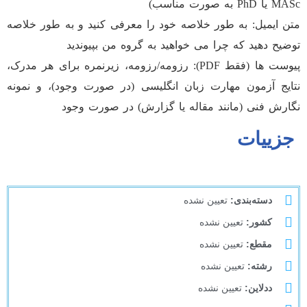
MASc یا PhD به صورت مناسب)
متن ایمیل: به طور خلاصه خود را معرفی کنید و به طور خلاصه
توضیح دهید که چرا می خواهید به گروه من بپیوندید
پیوست ها (فقط PDF): رزومه/رزومه، زیرنمره برای هر مدرک،
نتایج آزمون مهارت زبان انگلیسی (در صورت وجود)، و نمونه
نگارش فنی (مانند مقاله یا گزارش) در صورت وجود
جزییات
دسته‌بندی:
تعیین نشده
کشور:
تعیین نشده
مقطع:
تعیین نشده
رشته:
تعیین نشده
ددلاین:
تعیین نشده