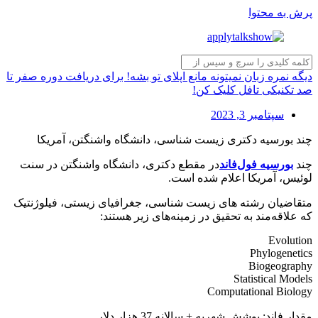
پرش به محتوا
دیگه نمره زبان نمیتونه مانع اپلای تو بشه! برای دریافت دوره صفر تا
صد تکنیکی تافل کلیک کن!
سپتامبر 3, 2023
چند بورسیه دکتری زیست شناسی، دانشگاه واشنگتن، آمریکا
چند
بورسیه فول‌فاند
در مقطع دکتری، دانشگاه واشنگتن در سنت
لوئیس، آمریکا اعلام شده است.
متقاضیان رشته های زیست شناسی، جغرافیای زیستی، فیلوژنتیک
که علاقه‌مند به تحقیق در زمینه‌های زیر هستند:
Evolution
Phylogenetics
Biogeography
Statistical Models
Computational Biology
مقدار فاند: پوشش شهریه + سالانه 37 هزار دلار