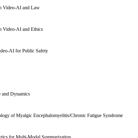
n Video-AI and Law
 Video-AI and Ethics
o-AI for Public Safety
e and Dynamics
ogy of Myalgic Encephalomyelitis/Chronic Fatigue Syndrome
tics for Multi-Modal Summarization