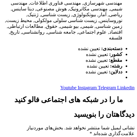
مهندسی شهرسازی, مهندسی فناوری اطلاعات, مهندسی
شیمی, مهندسی مکاترونیک, هوش مصنوعی, دیتا ساینس,
ریاضی, آمار, بیوتکنولوژی, زیست شناسی, ژنتیک,
نوروساینس, زیست شناسی سلولی مولکولی, محیط زیست,
زمین شناسی, شیمی, بیو شیمی, حقوق, مطالعات ارتباطی,
اقتصاد, علوم اجتماعی, جامعه شناسی, روانشناسی, تاریخ,
فلسفه
دسته‌بندی:
تعیین نشده
کشور:
تعیین نشده
مقطع:
تعیین نشده
رشته:
تعیین نشده
ددلاین:
تعیین نشده
Youtube
Instagram
Telegram
Linkedin
ما را در شبکه های اجتماعی فالو کنید
دیدگاهتان را بنویسید
نشانی ایمیل شما منتشر نخواهد شد.
بخش‌های موردنیاز
علامت‌گذاری شده‌اند
*