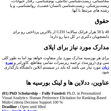
محاسباتی، زیست‌شناسی تکاملی، بوم‌شناسی، رفتار حیوانات،
زیست‌پزشکی، زیست‌شناسی (انسان/عصب)، روانشناسی، و یا
رشته های مرتبط با آنها.
حقوق
48 تا 58 هزار فرانک سالانه! UZH از بالاترین پرداختی رو برای
دانشجویان دکتری در کل دنیا رو داره!
مدارک مورد نیاز برای اپلای
برای هر بورسیه مدارک مورد نیاز متفاوت خواهد بود اما به طور کلی
سی وی (روزمه)، ترجمه ریزنمرات تمامی مقاطع، کاورلتر و
نمره
زبان
مورد نیاز می باشد که باید در سیستم آنلاین دانشگاه بارگذاری
شود.
عناوین، ددلاین ها و لینک بورسیه ها
(01) PhD Scholarship – Fully Funded:
Ph.D. in Personalized
Visual Analytics: Human Preference Elicitation for Ranking-Based
Multi-Criteria Decision Support 100 %
Deadline :
Open until filled