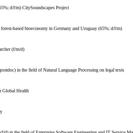
65%; d/f/m) CitySoundscapes Project
 forest-based bioeconomy in Germany and Uruguay (65%; d/f/m)
rcher (f/m/d)
ostdoc) in the field of Natural Language Processing on legal texts
r Global Health
gy
/f/d) in the field of Enterprise Software Engineering and IT Service 