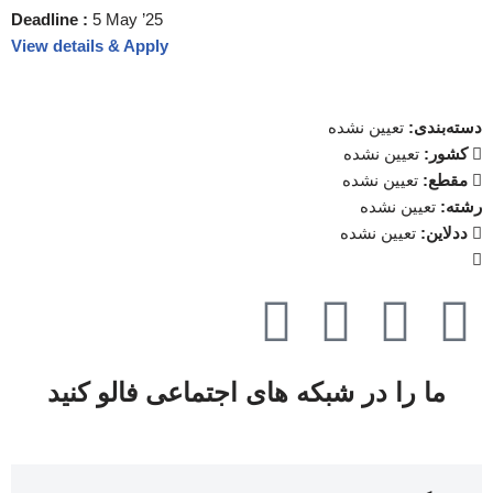
Deadline :
5 May ’25
View details & Apply
دسته‌بندی:
تعیین نشده
کشور:
تعیین نشده
مقطع:
تعیین نشده
رشته:
تعیین نشده
ددلاین:
تعیین نشده
ما را در شبکه های اجتماعی فالو کنید