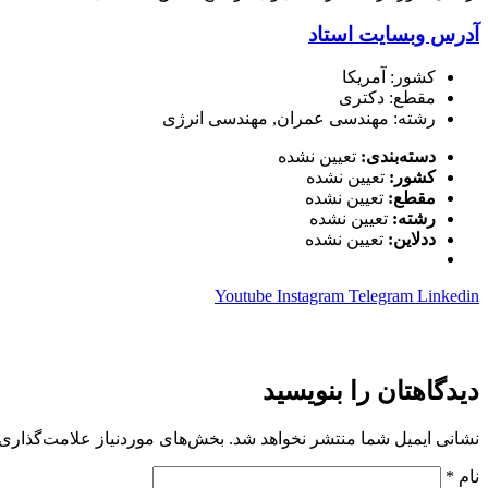
آدرس وبسایت استاد
کشور: آمریکا
مقطع: دکتری
رشته: مهندسی عمران, مهندسی انرژی
دسته‌بندی:
تعیین نشده
کشور:
تعیین نشده
مقطع:
تعیین نشده
رشته:
تعیین نشده
ددلاین:
تعیین نشده
Youtube
Instagram
Telegram
Linkedin
دیدگاهتان را بنویسید
نشانی ایمیل شما منتشر نخواهد شد.
بخش‌های موردنیاز علامت‌گذاری 
نام
*