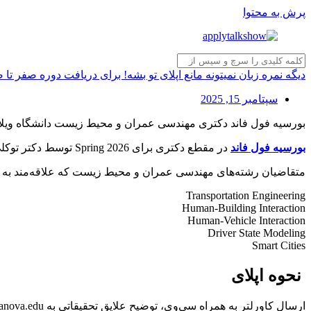
پرش به محتوا
دیگه نمره زبان نمیتونه مانع اپلای تو بشه! برای دریافت دوره صفر تا
سپتامبر 15, 2025
بورسیه فول فاند دکتری مهندسی عمران و محیط زیست دانشگاه‌ ویلانوا،
بورسیه فول فاند
در مقطع دکتری برای Spring 2026 توسط دکتر توکلی دانشگاه‌ ویلانوا، پنسیلوانیا، آمریکا اعلام شده است.
متقاضیان رشته‌های مهندسی عمران و محیط زیست که علاقه‌مند به تح
Transportation Engineering
Human-Building Interaction
Human-Vehicle Interaction
Driver State Modeling
Smart Cities
نحوه اپلای
ارسال کاورلتر به همراه سی‌وی، توضیح علایق تحقیقاتی به arash.tavakoli@villanova.edu