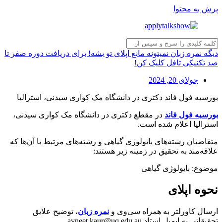
پرش به محتوا
دیگه نمره زبان نمیتونه مانع اپلای تو بشه! برای دریافت دوره صفر تا
صد تکنیکی تافل کلیک کن!
جولای 20, 2024
بورسیه فول فاند دکتری در دانشگاه مک کواری سیدنی، استرالیا
بورسیه فول فاند
در مقطع دکتری در دانشگاه مک کواری سیدنی،
استرالیا اعلام شده است.
متقاضیان رشته‌های بایولوژی گیاهی و رشته‌های مرتبط با آن‌ها که
علاقه‌مند به تحقیق در زمینه زیر هستند:
موضوع: بایولوژی گیاهی
نحوه اپلای
ارسال کاورلتر به همراه سی‌وی و
نمره زبان
، توضیح علایق
تحقیقاتی به ایمیل استاد avneet.kaur@uq.edu.au