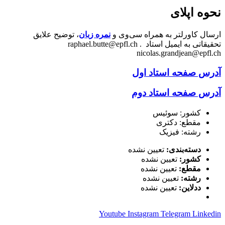
نحوه اپلای
ارسال کاورلتر به همراه سی‌وی و
نمره زبان
، توضیح علایق
تحقیقاتی به ایمیل استاد raphael.butte@epfl.ch .
nicolas.grandjean@epfl.ch
آدرس صفحه استاد اول
آدرس صفحه استاد دوم
کشور: سوئیس
مقطع: دکتری
رشته: فیزیک
دسته‌بندی:
تعیین نشده
کشور:
تعیین نشده
مقطع:
تعیین نشده
رشته:
تعیین نشده
ددلاین:
تعیین نشده
Youtube
Instagram
Telegram
Linkedin