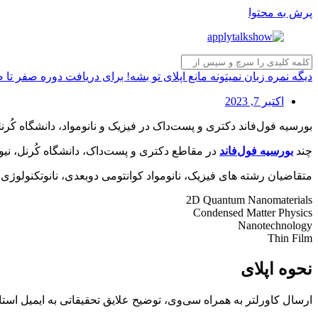
پرش به محتوا
دیگه نمره زبان نمیتونه مانع اپلای تو بشه! برای دریافت دوره صفر تا
اکتبر 7, 2023
بورسیه فول‌فاند دکتری و پست‌داک در فیزیک و نانومواد، دانشگاه کُرنل
چند
بورسیه فول‌فاند
در مقاطع دکتری و پست‌داک، دانشگاه کُرنل، نیو
متقاضیان رشته های فیزیک، نانومواد کوانتومی دوبعدی، نانوتکنولوژی ک
2D Quantum Nanomaterials
Condensed Matter Physics
Nanotechnology
Thin Film
نحوه اپلای
ارسال کاورلتر به همراه سی‌وی، توضیح علایق تحقیقاتی به ایمیل استا