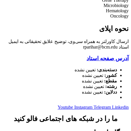
Gene Therapy
Microbiology
Hematology
Oncology
نحوه اپلای
ارسال کاورلتر به همراه سی‌وی، توضیح علایق تحقیقاتی به ایمیل
استاد rparihar@bcm.edu
آدرس صفحه استاد
دسته‌بندی:
تعیین نشده
کشور:
تعیین نشده
مقطع:
تعیین نشده
رشته:
تعیین نشده
ددلاین:
تعیین نشده
Youtube
Instagram
Telegram
Linkedin
ما را در شبکه های اجتماعی فالو کنید