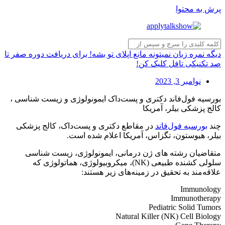
پرش به محتوا
دیگه نمره زبان نمیتونه مانع اپلای تو بشه! برای دریافت دوره صفر تا
صد تکنیکی تافل کلیک کن!
نوامبر 3, 2023
بورسیه فول‌فاند دکتری و پست‌داک ایمونولوژی و زیست شناسی ،
کالج پزشکی بیلر، آمریکا
چند
بورسیه فول‌فاند
در مقاطع دکتری و پست‌داک، کالج پزشکی
بیلر، هیوستون، تگزاس، آمریکا اعلام شده است.
متقاضیان رشته های ژن درمانی، ایمونولوژی، زیست شناسی
سلولی کشنده طبیعی (NK)، میکروبیولوژی، هماتولوژی که
علاقه‌مند به تحقیق در زمینه‌های زیر هستند:
Immunology
Immunotherapy
Pediatric Solid Tumors
Natural Killer (NK) Cell Biology