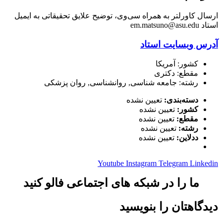
ارسال کاورلتر به همراه سی‌وی، توضیح علایق تحقیقاتی به ایمیل
استاد em.matsuno@asu.edu
آدرس وبسایت استاد
کشور: آمریکا
مقطع: دکتری
رشته: جامعه شناسی, روانشناسی, روان پزشکی
دسته‌بندی:
تعیین نشده
کشور:
تعیین نشده
مقطع:
تعیین نشده
رشته:
تعیین نشده
ددلاین:
تعیین نشده
Youtube
Instagram
Telegram
Linkedin
ما را در شبکه های اجتماعی فالو کنید
دیدگاهتان را بنویسید