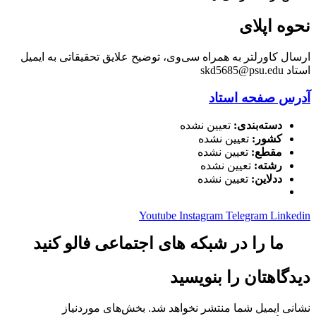
نحوه اپلای
ارسال کاورلتر به همراه سی‌وی، توضیح علایق تحقیقاتی به ایمیل
استاد skd5685@psu.edu
آدرس صفحه استاد
دسته‌بندی:
تعیین نشده
کشور:
تعیین نشده
مقطع:
تعیین نشده
رشته:
تعیین نشده
ددلاین:
تعیین نشده
Youtube
Instagram
Telegram
Linkedin
ما را در شبکه های اجتماعی فالو کنید
دیدگاهتان را بنویسید
نشانی ایمیل شما منتشر نخواهد شد.
بخش‌های موردنیاز