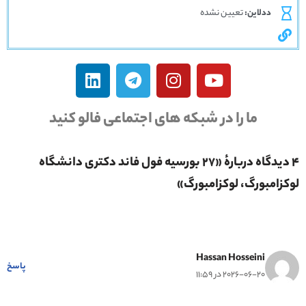
ددلاین:
تعیین نشده
ما را در شبکه های اجتماعی فالو کنید
4 دیدگاه دربارهٔ «27 بورسیه فول فاند دکتری دانشگاه
لوکزامبورگ، لوکزامبورگ»
Hassan Hosseini
پاسخ
2026-06-20 در 11:59