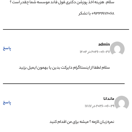
سلام. هزینه اخذ پوزشن دکتری فول فاند موسسه شما چقدر است ؟
09331972068 با تشکر
admin
پاسخ
2026-06-27 در 12:02
سلام لطفا از اینستاگرام دایرکت بدین یا بهمون ایمیل بزنید
ماندانا
پاسخ
2026-06-29 در 17:17
نمره زبان لازمه ؟ میشه برای من اقدام کنید