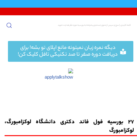
پرش
به
محتوا
دیگه نمره زبان نمیتونه مانع اپلای تو بشه! برای
دریافت دوره صفر تا صد تکنیکی تافل کلیک کن!
27 بورسیه فول فاند دکتری دانشگاه لوکزامبورگ،
لوکزامبورگ