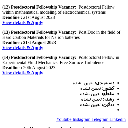
(12) Postdoctoral Fellowship Vacancy:
Postdoctoral Fellow
within mathematical modeling of electrochemical systems
Deadline :
21st August 2023
View details & Apply
(13) Postdoctoral Fellowship Vacancy:
Post Doc in the field of
Hard Carbon Materials for Na-ion batteries
Deadline : 21st August 2023
View details & Apply
(14) Postdoctoral Fellowship Vacancy:
Postdoctoral Fellow in
Experimental Fluid Mechanics: Free-Surface Turbulence
Deadline :
20th August 2023
View details & Apply
دسته‌بندی:
تعیین نشده
کشور:
تعیین نشده
مقطع:
تعیین نشده
رشته:
تعیین نشده
ددلاین:
تعیین نشده
Youtube
Instagram
Telegram
Linkedin