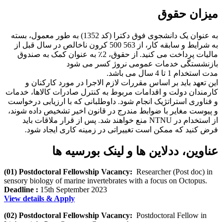
میزان حقوق
به عنوان یک دانشجوی فوق دکترا (کد 1352) به طور معمول، بسته
به شرایط و سابقه کار، از 563 500 کرون ناخالص در سال قبل از
مالیات پرداخت می کنید. از حقوق، 2٪ به عنوان کمک به صندوق
بازنشستگی خدمات عمومی نروژ کسر می شود
مدت استخدام 1 تا 4 سال می باشد.
این تعهد باید بر اساس مقررات لازم الاجرا در مورد کارکنان و
کارمندان دولت و اقدامات مربوط به کنترل صادرات کالاها، خدمات
و فناوری استراتژیک انجام شود. داوطلبانی که با ارزیابی درخواست
و پیوست مغایر با ضوابط مندرج در قانون اخیر تشخیص داده شوند،
از استخدام در NTNU منع خواهند شد. پس از قرار ملاقات باید
فرض کنید که ممکن است تغییراتی در زمینه کاری ایجاد شود.
عناوین، ددلاین ها و لینک بورسیه ها
(01) Postdoctoral Fellowship Vacancy:
Researcher (Post doc) in
sensory biology of marine invertebrates with a focus on Octopus.
Deadline :
15th September 2023
View details & Apply
(02) Postdoctoral Fellowship Vacancy:
Postdoctoral Fellow in