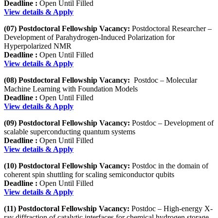
Deadline :
Open Until Filled
View details & Apply
(07) Postdoctoral Fellowship Vacancy:
Postdoctoral Researcher –
Development of Parahydrogen-Induced Polarization for
Hyperpolarized NMR
Deadline :
Open Until Filled
View details & Apply
(08) Postdoctoral Fellowship Vacancy:
Postdoc – Molecular
Machine Learning with Foundation Models
Deadline :
Open Until Filled
View details & Apply
(09) Postdoctoral Fellowship Vacancy:
Postdoc – Development of
scalable superconducting quantum systems
Deadline :
Open Until Filled
View details & Apply
(10) Postdoctoral Fellowship Vacancy:
Postdoc in the domain of
coherent spin shuttling for scaling semiconductor qubits
Deadline :
Open Until Filled
View details & Apply
(11) Postdoctoral Fellowship Vacancy:
Postdoc – High-energy X-
ray diffraction of catalytic interfaces for chemical hydrogen storage