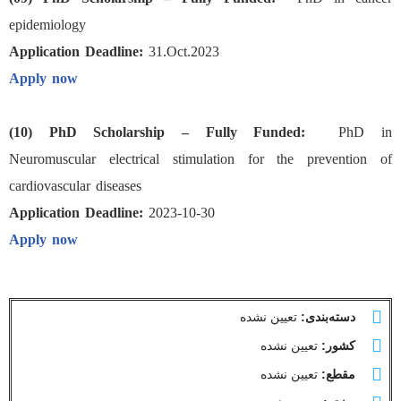
epidemiology
Application Deadline:
31.Oct.2023
Apply now
(10) PhD Scholarship – Fully Funded:
PhD in
Neuromuscular electrical stimulation for the prevention of
cardiovascular diseases
Application Deadline:
2023-10-30
Apply now
دسته‌بندی:
تعیین نشده
کشور:
تعیین نشده
مقطع:
تعیین نشده