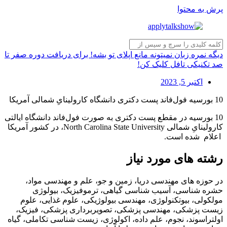
پرش به محتوا
دیگه نمره زبان نمیتونه مانع اپلای تو بشه! برای دریافت دوره صفر تا
صد تکنیکی تافل کلیک کن!
اکتبر 5, 2023
10 بورسیه فول‌فاند پست دکتری دانشگاه کارولینایِ شمالی آمریکا
10 بورسیه در مقطع پست دکتری به صورت فول‌فاند دانشگاه ایالتی
کارولینایِ شمالی North Carolina State University، در کشور آمریکا
اعلام شده است.
رشته های مورد نیاز
در حوزه های مهندسی دریا، زمین و جو، علم و مهندسی مواد،
حشره شناسی، آسیب شناسی گیاهی، ترموفیزیک، بیولوژی
مولکولی، بیوتکنولوژی، مهندسی بیولوژیکی، علوم غذایی، علوم
زیست پزشکی، مهندسی پزشکی، تصویربرداری پزشکی، فیزیک،
اولتراسوند، نجوم، علم داده، اکولوژی، زیست شناسی تکاملی، گیاه