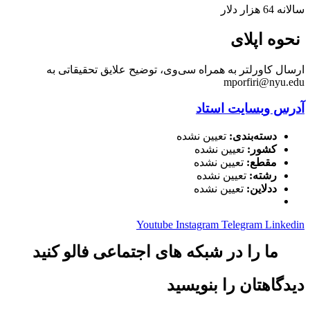
سالانه 64 هزار دلار
نحوه اپلای
ارسال کاورلتر به همراه سی‌وی، توضیح علایق تحقیقاتی به
mporfiri@nyu.edu
آدرس وبسایت استاد
دسته‌بندی:
تعیین نشده
کشور:
تعیین نشده
مقطع:
تعیین نشده
رشته:
تعیین نشده
ددلاین:
تعیین نشده
Youtube
Instagram
Telegram
Linkedin
ما را در شبکه های اجتماعی فالو کنید
دیدگاهتان را بنویسید