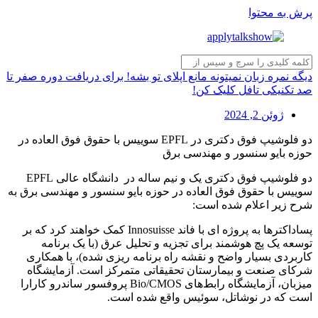
پرش به محتوا
دیگه نمره زبان نمیتونه مانع اپلای تو بشه! برای دریافت دوره صفر تا
صد تکنیکی تافل کلیک کن!
ژوئن 2, 2024
دو فلوشیپ فوق دکتری در EPFL سوییس با حقوق فوق العاده در
حوزه بایو سنسور و مهندسی برق
دو فلوشیپ فوق دکتری یک و نیم ساله در دانشگاه عالی EPFL
سوییس با حقوق فوق العاده در حوزه بایو سنسور و مهندسی برق به
شرح زیر اعلام شده است:
پساداکترها به پروژه ای با فاند Innosuisse کمک خواهند کرد که بر
توسعه یک پچ هوشمند برای تجزیه و تحلیل عرق (با یک برنامه
کاربردی بسیار واضح و نقشه راه برنامه ریزی شده)، با همکاری
شرکای صنعت و بیمارستان تحقیقاتی متمرکز است. آزمایشگاه
میزبان، آزمایشگاه رابط‌های Bio/CMOS پروفسور ساندرو کارارا
است که در نوشاتل، سوئیس واقع شده است.