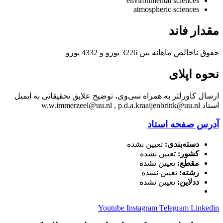
environmental sciences
atmospheric sciences
مقدار فاند
حقوق ناخالص ماهانه بین 3226 یورو و 4332 یورو
نحوه اپلای
ارسال کاورلتر به همراه سی‌وی، توضیح علایق تحقیقاتی به ایمیل
استاد w.w.immerzeel@uu.nl , p.d.a.kraaijenbrink@uu.nl
آدرس صفحه استاد
دسته‌بندی:
تعیین نشده
کشور:
تعیین نشده
مقطع:
تعیین نشده
رشته:
تعیین نشده
ددلاین:
تعیین نشده
Youtube
Instagram
Telegram
Linkedin