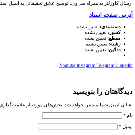
ارسال کاورلتر به همراه سی‌وی، توضیح علایق تحقیقاتی به ایمیل استاد nnedy.doro@utoledo.edu
آدرس صفحه استاد
دسته‌بندی:
تعیین نشده
کشور:
تعیین نشده
مقطع:
تعیین نشده
رشته:
تعیین نشده
ددلاین:
تعیین نشده
Youtube
Instagram
Telegram
Linkedin
دیدگاهتان را بنویسید
نشانی ایمیل شما منتشر نخواهد شد.
بخش‌های موردنیاز علامت‌گذاری 
نام
*
ایمیل
*