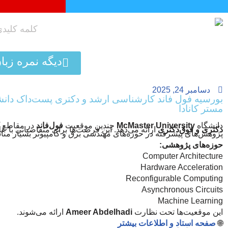
پرش
به
محتوا
دیگه نمره زبا
دسامبر 24, 2025
بورسیه فول فاند کارشناسی ارشد و دکتری پست‌داک دان
مستر کانادا
دانشگاه
McMaster University
چندین موقعیت
فول‌فاند
در مقاطع
دکتری و فوق‌دکتری
ارائه می‌دهد. این فرصت‌ها برای متقاضیانی با عل
پژوهش‌های پیشرفته در حوزه‌های مهندسی برق و کامپیوتر بسیار من
حوزه‌های پژوهشی:
Computer Architecture
Hardware Acceleration
Reconfigurable Computing
Asynchronous Circuits
Machine Learning
این موقعیت‌ها تحت نظارت
Ameer Abdelhadi
ارائه می‌شوند.
🌐
صفحه استاد و اطلاعات بیشتر