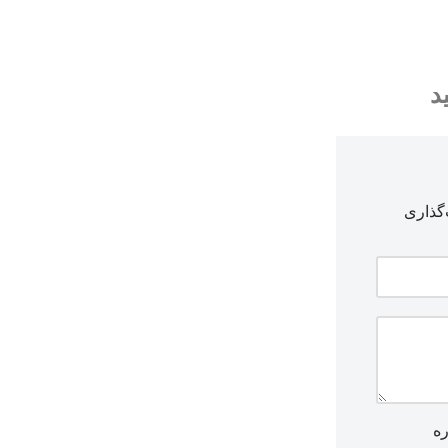
د
گذاری
ره