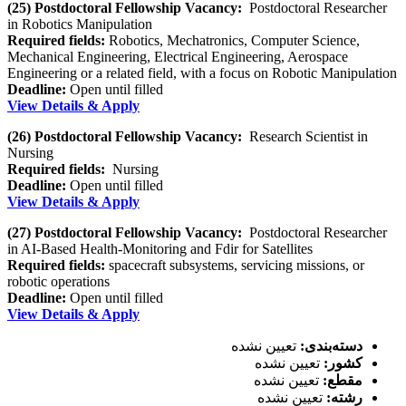
(25) Postdoctoral Fellowship Vacancy:
Postdoctoral Researcher
in Robotics Manipulation
Required fields:
Robotics, Mechatronics, Computer Science,
Mechanical Engineering, Electrical Engineering, Aerospace
Engineering or a related field, with a focus on Robotic Manipulation
Deadline:
Open until filled
View Details & Apply
(26) Postdoctoral Fellowship Vacancy:
Research Scientist in
Nursing
Required fields:
Nursing
Deadline:
Open until filled
View Details & Apply
(27) Postdoctoral Fellowship Vacancy:
Postdoctoral Researcher
in AI-Based Health-Monitoring and Fdir for Satellites
Required fields:
spacecraft subsystems, servicing missions, or
robotic operations
Deadline:
Open until filled
View Details & Apply
دسته‌بندی:
تعیین نشده
کشور:
تعیین نشده
مقطع:
تعیین نشده
رشته:
تعیین نشده