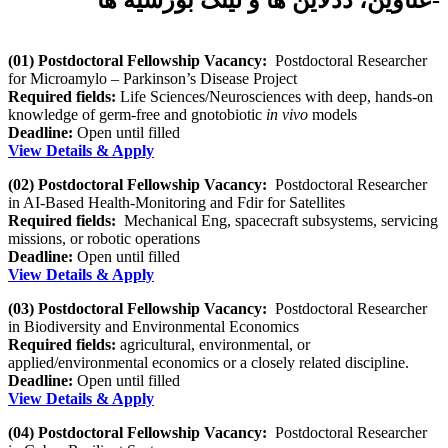
-عناوین، ددلاین ها و لینک بورسیه ها
(01) Postdoctoral Fellowship Vacancy:
Postdoctoral Researcher
for Microamylo – Parkinson’s Disease Project
Required fields:
Life Sciences/Neurosciences with deep, hands-on
knowledge of germ-free and gnotobiotic
in vivo
models
Deadline:
Open until filled
View Details & Apply
(02) Postdoctoral Fellowship Vacancy:
Postdoctoral Researcher
in AI-Based Health-Monitoring and Fdir for Satellites
Required fields:
Mechanical Eng, spacecraft subsystems, servicing
missions, or robotic operations
Deadline:
Open until filled
View Details & Apply
(03) Postdoctoral Fellowship Vacancy:
Postdoctoral Researcher
in Biodiversity and Environmental Economics
Required fields:
agricultural, environmental, or
applied/environmental economics or a closely related discipline.
Deadline:
Open until filled
View Details & Apply
(04) Postdoctoral Fellowship Vacancy:
Postdoctoral Researcher