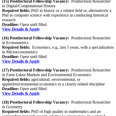
(15) Postdoctoral Fellowship Vacancy:
Postdoctoral Researcher
in Digital/Computational History
Required fields:
PhD in history or a related field or, alternatively a
Phd in computer science with experience in conducting historical
research
Deadline:
Open until filled
View Details & Apply
(16) Postdoctoral Fellowship Vacancy:
Postdoctoral Researcher
in Econometrics
Required fields:
Economics, e.g., last 5 years, with a specialization
in Microeconometrics
Deadline:
Open until filled
View Details & Apply
(17) Postdoctoral Fellowship Vacancy:
Postdoctoral Researcher
in Farm Labor Markets and Environmental Economics
Required fields:
agricultural, environmental, or
applied/environmental economics or a closely related discipline
Deadline:
Open until filled
View Details & Apply
(18) Postdoctoral Fellowship Vacancy:
Postdoctoral Researcher
in Geometry
Required fields:
PhD of high quality in mathematics and an