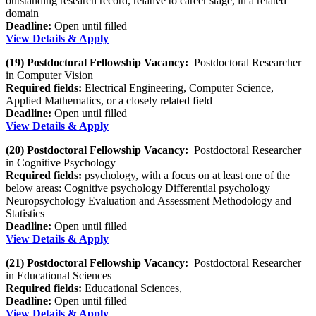
outstanding research record, relative to career stage, in a related
domain
Deadline:
Open until filled
View Details & Apply
(19) Postdoctoral Fellowship Vacancy:
Postdoctoral Researcher
in Computer Vision
Required fields:
Electrical Engineering, Computer Science,
Applied Mathematics, or a closely related field
Deadline:
Open until filled
View Details & Apply
(20) Postdoctoral Fellowship Vacancy:
Postdoctoral Researcher
in Cognitive Psychology
Required fields:
psychology, with a focus on at least one of the
below areas: Cognitive psychology Differential psychology
Neuropsychology Evaluation and Assessment Methodology and
Statistics
Deadline:
Open until filled
View Details & Apply
(21) Postdoctoral Fellowship Vacancy:
Postdoctoral Researcher
in Educational Sciences
Required fields:
Educational Sciences,
Deadline:
Open until filled
View Details & Apply