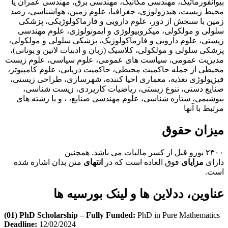
بیوانفورماتیک، مهندسی مکانیک، مهندسی برق، مهندسی عمران یا
محیط زیست، هیدرولوژی، جغرافیا، علوم زمین، هواشناسی، رصد
زمین با سنجش از دور، علوم دارویی و فارماکولوژیکی، پزشکی
سلولی و مولکولی، میکروبیولوژی و ایمونولوژی، علوم مهندسی
زیستی، علوم دارویی و فارماکولوژیک، پزشکی سلولی و مولکولی،
پزشکی سلولی و مولکولی، کلاسیک (زبان و ادبیات لاتین و یونانی)،
مدیریت عمومی، سیاست های عمومی، علوم سیاسی، علوم زیست
محیطی از جمله حاکمیت محیطی، حاکمیت دریایی، علوم کامپیوتر،
فیزیولوژی تغذیه، معماری احیا کننده، شهرسازی، طراحی زیستی،
صنایع دستی، تنوع زیستی، ریاضیات کاربردی، زیست شناسی،
بیوشیمی، ستاره شناسی، علوم مهندسی صنایع، ، و یا رشته های
مرتبط با آنها
میزان حقوق
۲۳۰۰ یورو قبل از کسر مالیات می باشد. همچنین
دارای
مزایای
فوق العاده است که در
انتهای
متن بدان اشاره شده
است.
عناوین، ددلاین ها و لینک بورسیه ها
(01) PhD Scholarship – Fully Funded:
PhD in Pure Mathematics
Deadline:
12/02/2024