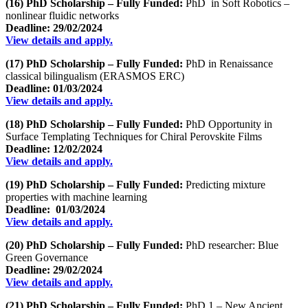
(16) PhD Scholarship – Fully Funded:
PhD in Soft Robotics –
nonlinear fluidic networks
Deadline: 29/02/2024
View details and apply.
(17) PhD Scholarship – Fully Funded:
PhD in Renaissance
classical bilingualism (ERASMOS ERC)
Deadline:
01/03/2024
View details and apply.
(18) PhD Scholarship – Fully Funded:
PhD Opportunity in
Surface Templating Techniques for Chiral Perovskite Films
Deadline: 12/02/2024
View details and apply.
(19) PhD Scholarship – Fully Funded:
Predicting mixture
properties with machine learning
Deadline: 01/03/2024
View details and apply.
(20) PhD Scholarship – Fully Funded:
PhD researcher: Blue
Green Governance
Deadline: 29/02/2024
View details and apply.
(21) PhD Scholarship – Fully Funded:
PhD 1 – New Ancient