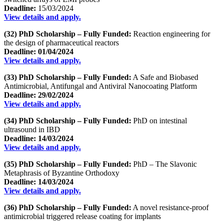
Deadline:
15/03/2024
View details and apply.
(32) PhD Scholarship – Fully Funded:
Reaction engineering for
the design of pharmaceutical reactors
Deadline: 01/04/2024
View details and apply.
(33) PhD Scholarship – Fully Funded:
A Safe and Biobased
Antimicrobial, Antifungal and Antiviral Nanocoating Platform
Deadline: 29/02/2024
View details and apply.
(34) PhD Scholarship – Fully Funded:
PhD on intestinal
ultrasound in IBD
Deadline: 14/03/2024
View details and apply.
(35) PhD Scholarship – Fully Funded:
PhD – The Slavonic
Metaphrasis of Byzantine Orthodoxy
Deadline: 14/03/2024
View details and apply.
(36) PhD Scholarship – Fully Funded:
A novel resistance-proof
antimicrobial triggered release coating for implants