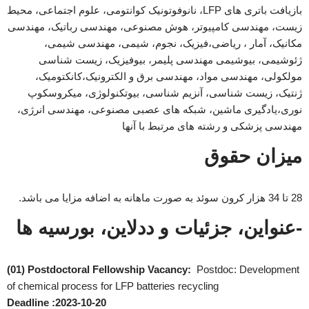
بازیافت باتری های LFP، نانوفوتونیک کوانتومی، علوم اجتماعی، محیط
زیست، مهندسی کامپیوتر، هوش مصنوعی، مهندسی رباتیک، مهندسی
مکانیک، آمار ، ریاضی،فیزیک، نجوم، شیمی، مهندسی شیمی،
ژئوشیمی، بیوشیمی مهندسی پلیمر، بیوفیزیک، زیست شناسی
مولکولی، مهندسی مواد، مهندسی برق و الکترونیک،کانکتومیک،
ژنتیک، زیست شناسی، آنزیم شناسی، بیوتکنولوژی، میکروسکوپ
نوری،یادگیری ماشین، شبکه های عصبی مصنوعی، مهندسی انرژی،
مهندسی پزشکی و رشته های مرتبط با آنها
میزان حقوق
28 تا 34 هزار کرون سوئد به صورت ماهانه به اضافه مزایا می باشد.
-عنواین، جزئیات و ددلاین، بورسیه ها
(01) Postdoctoral Fellowship Vacancy:
Postdoc: Development
of chemical process for LFP batteries recycling
Deadline :2023-10-20