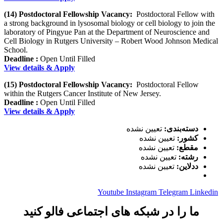
(14) Postdoctoral Fellowship Vacancy:
Postdoctoral Fellow with
a strong background in lysosomal biology or cell biology to join the
laboratory of Pingyue Pan at the Department of Neuroscience and
Cell Biology in Rutgers University – Robert Wood Johnson Medical
School.
Deadline :
Open Until Filled
View details & Apply
(15) Postdoctoral Fellowship Vacancy:
Postdoctoral Fellow
within the Rutgers Cancer Institute of New Jersey.
Deadline :
Open Until Filled
View details & Apply
دسته‌بندی:
تعیین نشده
کشور:
تعیین نشده
مقطع:
تعیین نشده
رشته:
تعیین نشده
ددلاین:
تعیین نشده
Youtube
Instagram
Telegram
Linkedin
ما را در شبکه های اجتماعی فالو کنید