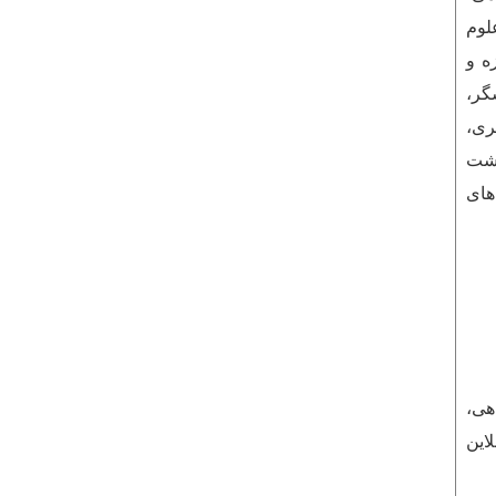
لوم
ه و
گر،
ری،
 علوم سیاسی، بهداشت
های
هی،
این