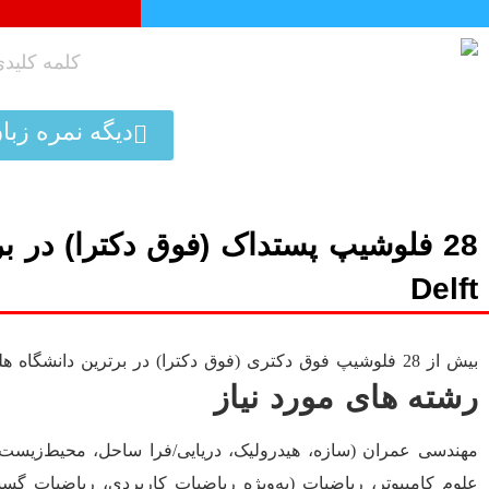
پرش
به
محتوا
دیگه نمره زبا
Delft
بیش از 28 فلوشیپ فوق دکتری (فوق دکترا) در برترین دانشگاه هلند، دلف TU Delft اعلام شده است.
رشته های مورد نیاز
مهندسی عمران (سازه، هیدرولیک، دریایی/فرا ساحل، محیط‌زیست)
علوم کامپیوتر، ریاضیات (به‌ویژه ریاضیات کاربردی، ریاضیات گ