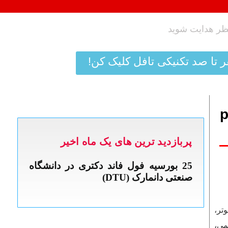
ر تا صد تکنیکی تافل کلیک کن!
postdo
پربازدید ترین های یک ماه اخیر
تر،
می،