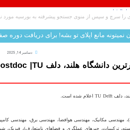
ن نمیتونه مانع اپلای تو بشه! برای دریافت دوره صف
دسامبر 14, 2025
28 فلوشیپ پستداک (فوق دکترا) در برترین دانشگاه هلند، دلف c |TU
، مهندسی مکانیک، مهندسی هوافضا، مهندسی برق، مهندسی کامپیو
سسته، ترکیبیات، جبرهای عملگری و فضاهای نامتعارف)، فیزیک، شی