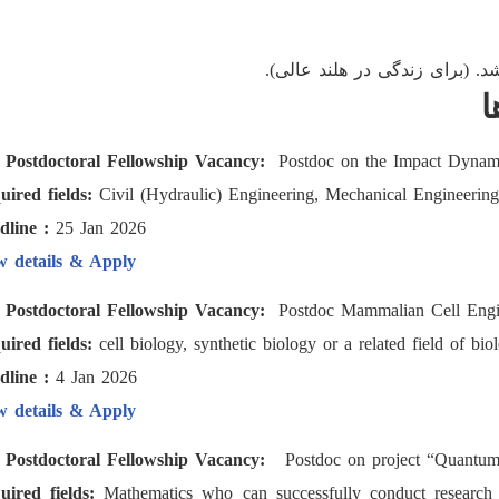
ا
) Postdoctoral Fellowship Vacancy:
Postdoc on the Impact Dynamic
uired fields:
Civil (Hydraulic) Engineering, Mechanical Engineering, 
dline :
25 Jan 2026
w details & Apply
) Postdoctoral Fellowship Vacancy:
Postdoc Mammalian Cell Engine
uired fields:
cell biology, synthetic biology or a related field of biol
dline :
4 Jan 2026
w details & Apply
) Postdoctoral Fellowship Vacancy:
Postdoc on project “Quantum M
uired fields:
Mathematics who can successfully conduct research