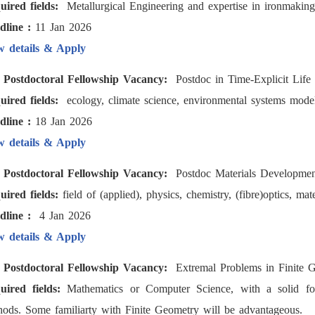
uired fields:
Metallurgical Engineering and expertise in ironmaking
dline :
11 Jan 2026
w details & Apply
) Postdoctoral Fellowship Vacancy:
Postdoc in Time-Explicit Life
uired fields:
ecology, climate science, environmental systems modell
dline :
18 Jan 2026
w details & Apply
) Postdoctoral Fellowship Vacancy:
Postdoc Materials Development
uired fields:
field of (applied), physics, chemistry, (fibre)optics, mat
dline :
4 Jan 2026
w details & Apply
) Postdoctoral Fellowship Vacancy:
Extremal Problems in Finite 
uired fields:
Mathematics or Computer Science, with a solid foun
ods. Some familiarty with Finite Geometry will be advantageous.