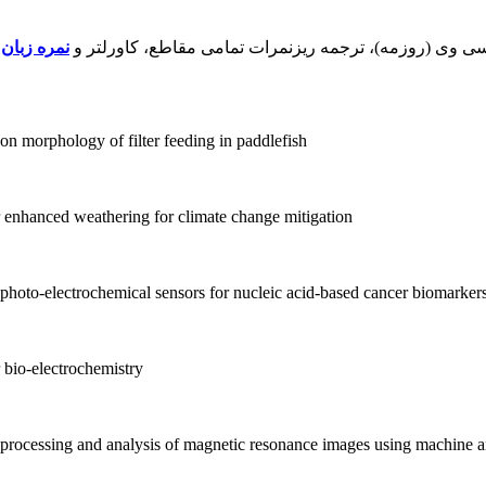
 سی وی (روزمه)، ترجمه ریزنمرات تمامی مقاطع، کاورلتر و
نمره زبان
م
on morphology of filter feeding in paddlefish
 enhanced weathering for climate change mitigation
photo-electrochemical sensors for nucleic acid-based cancer biomarker
 bio-electrochemistry
 processing and analysis of magnetic resonance images using machine a