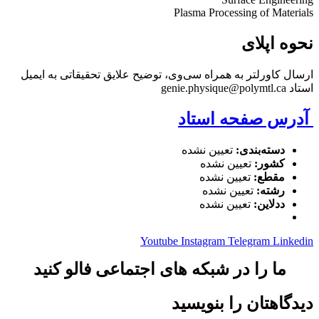
Plasma Processing of Materials
نحوه اپلای
ارسال کاورلتر به همراه سی‌وی، توضیح علایق تحقیقاتی به ایمیل
استاد genie.physique@polymtl.ca
آدرس صفحه استاد
دسته‌بندی:
تعیین نشده
کشور:
تعیین نشده
مقطع:
تعیین نشده
رشته:
تعیین نشده
ددلاین:
تعیین نشده
Youtube
Instagram
Telegram
Linkedin
ما را در شبکه های اجتماعی فالو کنید
دیدگاهتان را بنویسید