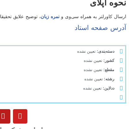
نحوه اپلای
ارسال کاورلتر به همراه سی‌وی و
نمره زبان
، توضیح علایق تحقیقاتی به ایمیل اس
آدرس صفحه استاد
دسته‌بندی:
تعیین نشده
کشور:
تعیین نشده
مقطع:
تعیین نشده
رشته:
تعیین نشده
ددلاین:
تعیین نشده