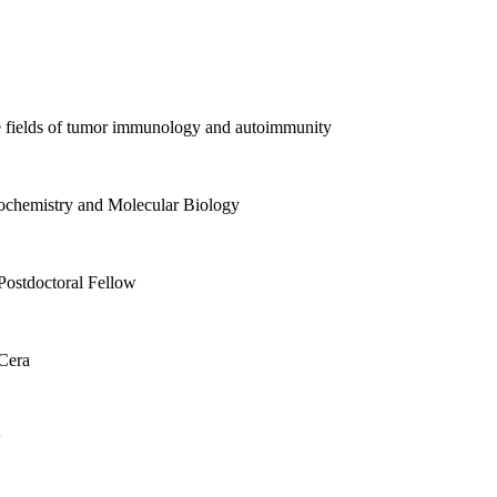
e fields of tumor immunology and autoimmunity
ochemistry and Molecular Biology
 Postdoctoral Fellow
Cera
w